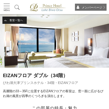
メンバーページ
客室一覧へ
EIZANフロア ダブル（34階）
びわ湖大津プリンスホテル・34階・EIZANフロア
高層階の33～35Fに位置するEIZANフロアの客室は、窓一面に広がるび
わ湖の風景が四季のくつろぎを演出します。
この部屋の特長・魅力