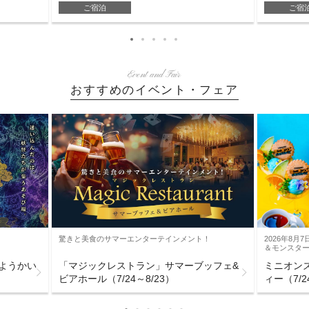
ご宿泊
ご宿
Event and Fair
おすすめのイベント・フェア
驚きと美食のサマーエンターテインメント！
2026年8
＆モンスタ
ようかい
「マジックレストラン」サマーブッフェ&
ミニオン
ビアホール（7/24～8/23）
ィー（7/2