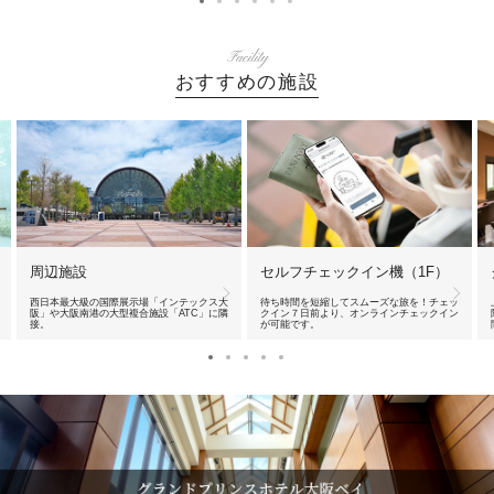
Facility
おすすめの施設
周辺施設
セルフチェックイン機（1F）
西日本最大級の国際展示場「インテックス大
待ち時間を短縮してスムーズな旅を！チェッ
阪」や大阪南港の大型複合施設「ATC」に隣
クイン７日前より、オンラインチェックイン
接。
が可能です。