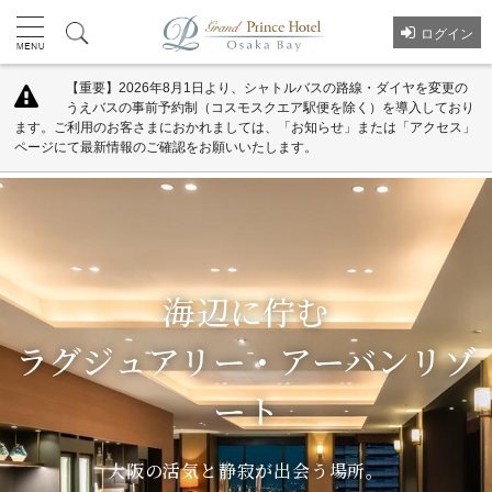
ログイン
【重要】2026年8月1日より、シャトルバスの路線・ダイヤを変更の
うえバスの事前予約制（コスモスクエア駅便を除く）を導入しており
ます。ご利用のお客さまにおかれましては、「お知らせ」または「アクセス」
ページにて最新情報のご確認をお願いいたします。
海辺に佇む
海辺に佇む
ラグジュアリー・アーバンリゾ
ラグジュアリー・アーバンリゾ
ート
ート
大阪の活気と静寂が出会う場所。
大阪の活気と静寂が出会う場所。