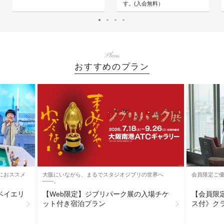
す。(入会無料）
Plans
おすすめのプラン
大阪にいながら、まるでスタジオジブリの世界へ
におススメ
会員限定ご優
――。
【Web限定】ジブリパーク展の入場チケ
ベイエリ
【会員限定
ット付き宿泊プラン
ス付》ク