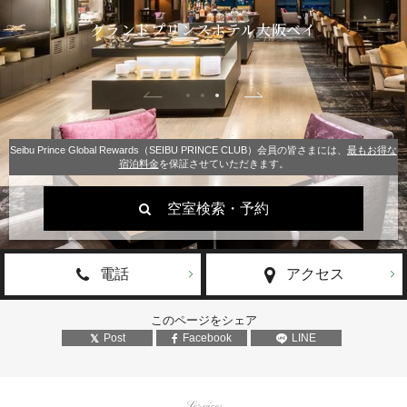
グランドプリンスホテル⼤阪ベイ
グランドプリンスホテル⼤阪ベイ
Seibu Prince Global Rewards（SEIBU PRINCE CLUB）会員の皆さまには、
最もお得な
宿泊料金
を保証させていただきます。
空室検索・予約
電話
アクセス
このページをシェア
Post
Facebook
LINE
Services