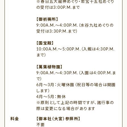
※春日五大龍神めぐり・若宮十五社めぐり
の受付は3:00P.M.まで
【御祈祷所】
9:00A.M.～4:00P.M.（水谷九社めぐりの
受付は3:30P.M.まで）
【国宝殿】
10:00A.M.～5:00P.M.（入館は4:30P.M.
まで）
【萬葉植物園】
9:00A.M.～4:30P.M.（入園は4:00P.M.ま
で）
6月～3月：火曜休園（祝日等の場合は開園
します）
4月～5月：無休
※原則として上記の時間ですが、諸行事の
際は変更になる場合があります
料金
【御本社（大宮）参拝所】
不要