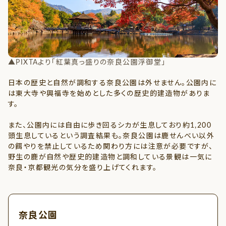
▲PIXTAより「紅葉真っ盛りの奈良公園浮御堂」
▲
日本の歴史と自然が調和する奈良公園は外せません。公園内に
は東大寺や興福寺を始めとした多くの歴史的建造物がありま
す。
また、公園内には自由に歩き回るシカが生息しており約1,200
頭生息しているという調査結果も。奈良公園は鹿せんべい以外
の餌やりを禁止しているため関わり方には注意が必要ですが、
野生の鹿が自然や歴史的建造物と調和している景観は一気に
奈良・京都観光の気分を盛り上げてくれます。
奈良公園