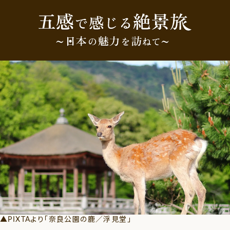
▲PIXTAより「奈良公園の鹿／浮見堂」