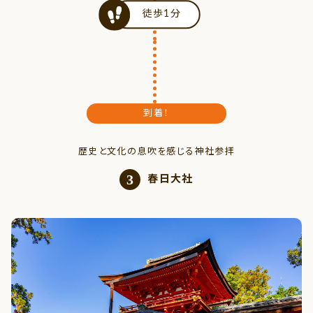
徒歩1分
到着！
歴史と文化の息吹を感じる神社参拝
3
春日大社