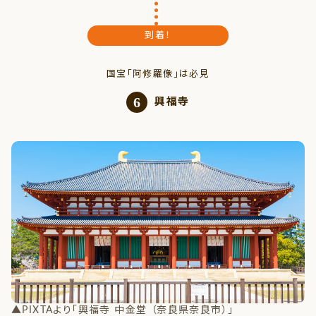
到着！
国宝「阿修羅像」は必見
6
興福寺
▲PIXTAより「興福寺 中金堂 （奈良県奈良市）」