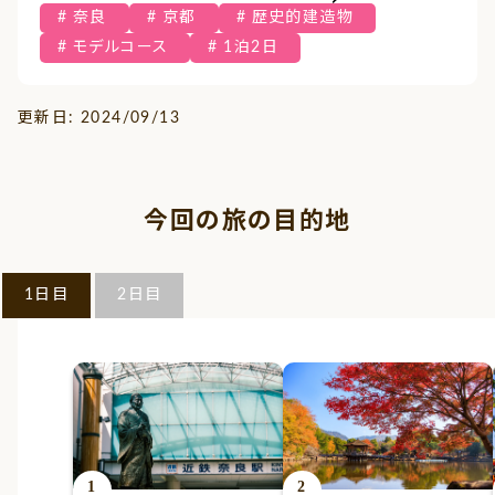
奈良
京都
歴史的建造物
モデルコース
1泊2日
更新日: 2024/09/13
今回の旅の目的地
1日目
2日目
1
2