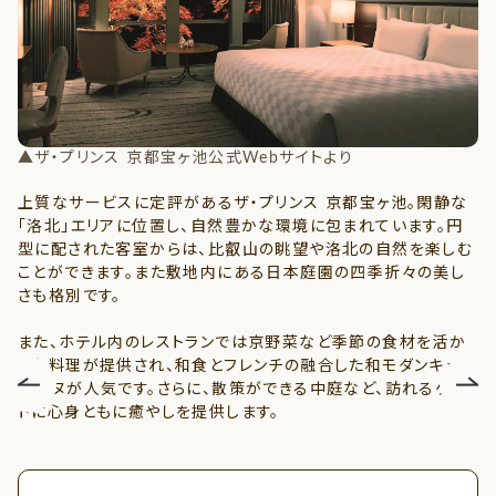
▲ザ・プリンス 京都宝ヶ池公式Webサイトより
▲
上質なサービスに定評があるザ・プリンス 京都宝ヶ池。閑静な
「洛北」エリアに位置し、自然豊かな環境に包まれています。円
型に配された客室からは、比叡山の眺望や洛北の自然を楽しむ
ことができます。また敷地内にある日本庭園の四季折々の美し
さも格別です。
また、ホテル内のレストランでは京野菜など季節の食材を活か
した料理が提供され、和食とフレンチの融合した和モダンキュイ
ジーヌが人気です。さらに、散策ができる中庭など、訪れるゲス
トに心身ともに癒やしを提供します。