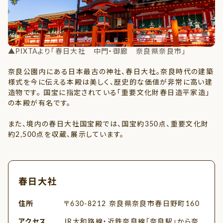
▲PIXTAより「春日大社 中門・御廊 奈良県奈良市」
▲
奈良公園内にある日本最古の神社、春日大社。奈良時代の建築
様式を今に伝える本殿は美しく、歴史的な価値が非常に高い建
造物です。 国宝に指定されている「重要文化財春日造平家造」
の本殿が有名です。
また、境内の春日大社国宝殿では、国宝約350点、重要文化財
約2,500点を収蔵、展示しています。
春日大社
住所
〒630-8212 奈良県奈良市春日野町160
アクセス
JR大和路線・近鉄奈良線「奈良駅」から奈