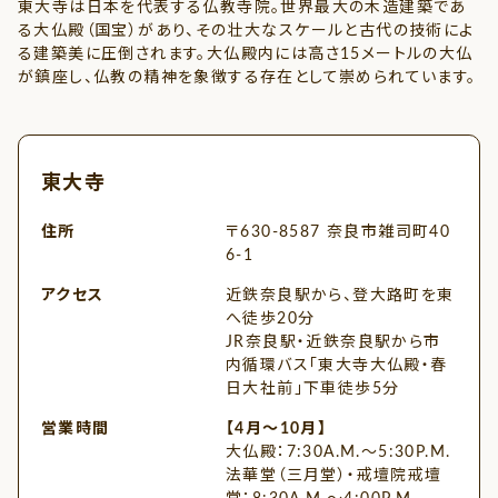
東大寺は日本を代表する仏教寺院。世界最大の木造建築であ
る大仏殿（国宝）があり、その壮大なスケールと古代の技術によ
る建築美に圧倒されます。大仏殿内には高さ15メートルの大仏
が鎮座し、仏教の精神を象徴する存在として崇められています。
東大寺
住所
〒630-8587 奈良市雑司町40
6-1
アクセス
近鉄奈良駅から、登大路町を東
へ徒歩20分
JR奈良駅・近鉄奈良駅から市
内循環バス「東大寺大仏殿・春
日大社前」下車徒歩5分
営業時間
【4月～10月】
大仏殿：7:30A.M.～5:30P.M.
法華堂（三月堂）・戒壇院戒壇