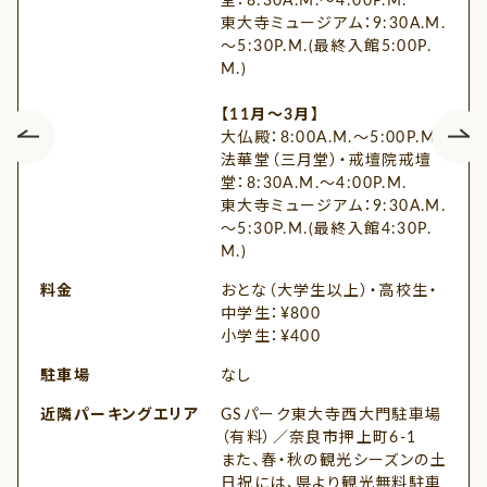
堂：8:30A.M.～4:00P.M.
東大寺ミュージアム：9:30A.M.
～5:30P.M.(最終入館5:00P.
M.)
【11月～3月】
大仏殿：8:00A.M.～5:00P.M.
法華堂（三月堂）・戒壇院戒壇
堂：8:30A.M.～4:00P.M.
東大寺ミュージアム：9:30A.M.
～5:30P.M.(最終入館4:30P.
M.)
料金
おとな（大学生以上）・高校生・
中学生：¥800
小学生：¥400
駐車場
なし
近隣パーキングエリア
GSパーク東大寺西大門駐車場
（有料）／奈良市押上町6-1
また、春・秋の観光シーズンの土
日祝には、県より観光無料駐車