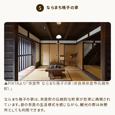
5
ならまち格子の家
寺
▲PIXTAより「奈良市 ならまち格子の家（奈良県奈良市元興寺
▲
町）」
町
ならまち格子の家は、奈良町の伝統的な町家が忠実に再現され
ています。昔の奈良の生活様式を感じながら、観光の際は休憩
所としても利用できます。