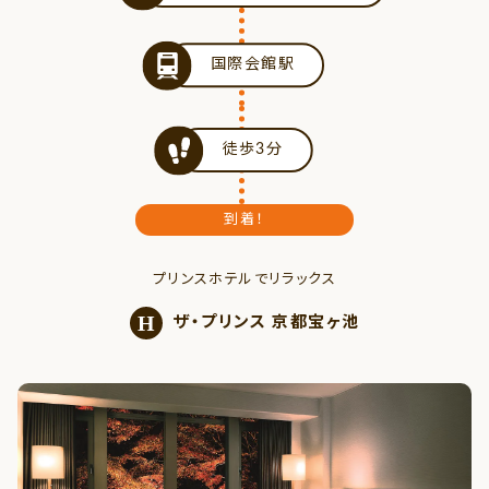
国際会館駅
徒歩3分
到着！
プリンスホテルでリラックス
H
ザ・プリンス 京都宝ヶ池