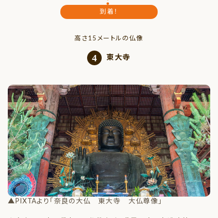
到着！
高さ15メートルの仏像
4
東大寺
▲PIXTAより「奈良の大仏 東大寺 大仏尊像」