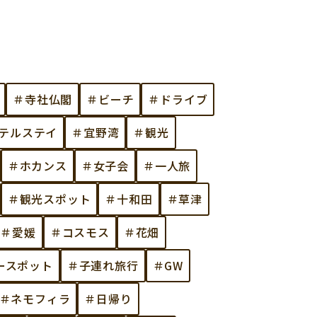
＃寺社仏閣
＃ビーチ
＃ドライブ
テルステイ
＃宜野湾
＃観光
＃ホカンス
＃女子会
＃一人旅
＃観光スポット
＃十和田
＃草津
＃愛媛
＃コスモス
＃花畑
ワースポット
＃子連れ旅行
＃GW
＃ネモフィラ
＃日帰り