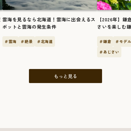
癒
雲海を見るなら北海道！雲海に出会えるス
【2026年】
ポットと雲海の発生条件
さいを楽しむ
＃雲海
＃絶景
＃北海道
＃鎌倉
＃モデ
＃あじさい
もっと見る