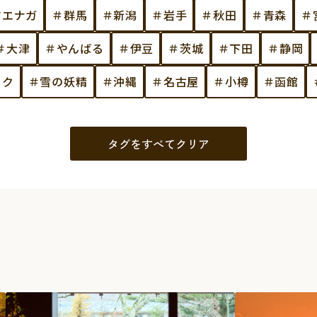
マエナガ
＃群馬
＃新潟
＃岩手
＃秋田
＃青森
＃
＃大津
＃やんばる
＃伊豆
＃茨城
＃下田
＃静岡
ック
＃雪の妖精
＃沖縄
＃名古屋
＃小樽
＃函館
タグをすべてクリア