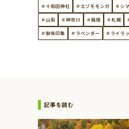
＃十和田神社
＃エゾモモンガ
＃シ
＃山梨
＃神奈川
＃箱根
＃札幌
＃御朱印集
＃ラベンダー
＃ライラ
記事を読む