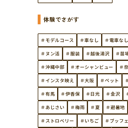
体験でさがす
＃モデルコース
＃車なし
＃電車な
＃ヌン活
＃服装
＃越後湯沢
＃苗
＃沖縄中部
＃オーシャンビュー
＃
＃インスタ映え
＃大阪
＃ペット
＃有馬
＃伊香保
＃日光
＃金沢
＃あじさい
＃梅雨
＃夏
＃避暑地
＃ストロベリー
＃いちご
＃ブッフ