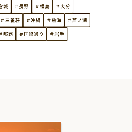
宮城
＃長野
＃福島
＃大分
＃三養荘
＃沖縄
＃熱海
＃芦ノ湖
＃那覇
＃国際通り
＃岩手