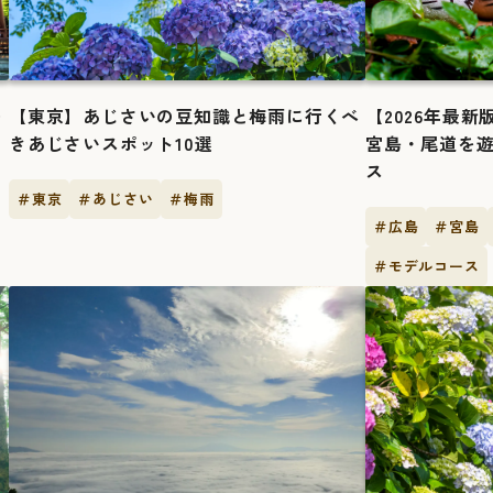
ー
【東京】あじさいの豆知識と梅雨に行くべ
【2026年最
きあじさいスポット10選
宮島・尾道を遊
ス
＃東京
＃あじさい
＃梅雨
＃広島
＃宮島
＃モデルコース