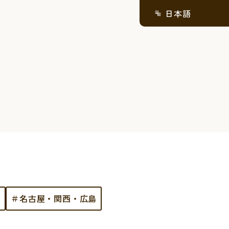
日本語
豆
＃名古屋・関西・広島