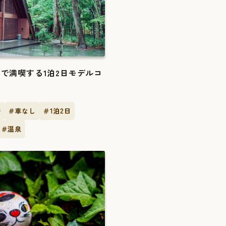
で満喫する1泊2日モデルコ
野
＃車なし
＃1泊2日
＃温泉