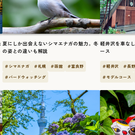
絶
夏にしか出会えないシマエナガの魅力。冬
軽井沢を車なし
ー
の姿との違いも解説
ース
＃シマエナガ
＃札幌
＃函館
＃富良野
＃軽井沢
＃長
＃バードウォッチング
＃モデルコース