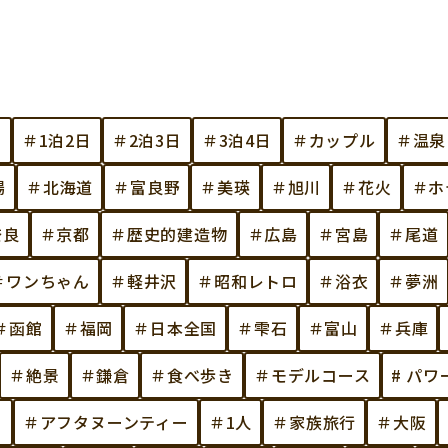
し
＃1泊2日
＃2泊3日
＃3泊4日
＃カップル
＃温泉
場
＃北海道
＃富良野
＃美瑛
＃旭川
＃花火
＃ホ
奈良
＃京都
＃歴史的建造物
＃広島
＃宮島
＃尾道
＃ワンちゃん
＃軽井沢
＃昭和レトロ
＃浴衣
＃夢洲
＃函館
＃福岡
＃日本全国
＃雫石
＃富山
＃兵庫
＃絶景
＃鎌倉
＃食べ歩き
＃モデルコース
# パ
ェ
＃アフタヌーンティー
＃1人
＃家族旅行
＃大阪