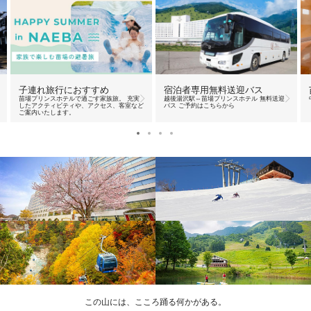
宿泊者専用無料送迎バス
子連れ旅行におすすめ
越後湯沢駅⇔苗場プリンスホテル 無料送迎
苗場プリンスホテルで過ごす家族旅。 充実
バス ご予約はこちらから
したアクティビティや、アクセス、客室など
ご案内いたします。
この山には、こころ踊る何かがある。