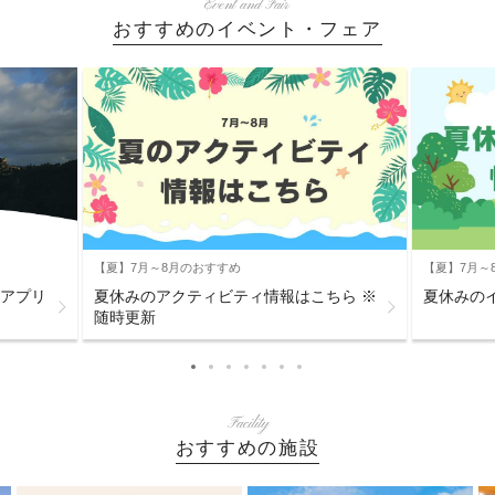
Event and Fair
おすすめのイベント・フェア
【夏】7月～8月のおすすめ
【夏】7月～
s公式アプリ
夏休みのアクティビティ情報はこちら ※
夏休みの
随時更新
Facility
おすすめの施設