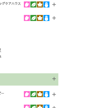
ッグケアハウス
＋
＋
沢
a
＋
ビー
＋
＋