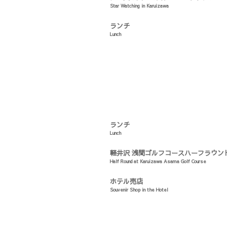
Star Watching in Karuizawa
ランチ
Lunch
ランチ
Lunch
軽井沢 浅間ゴルフコースハーフラウン
Half Round at Karuizawa Asama Golf Course
ホテル売店
Souvenir Shop in the Hotel