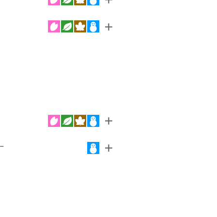
＋
＋
ー
＋