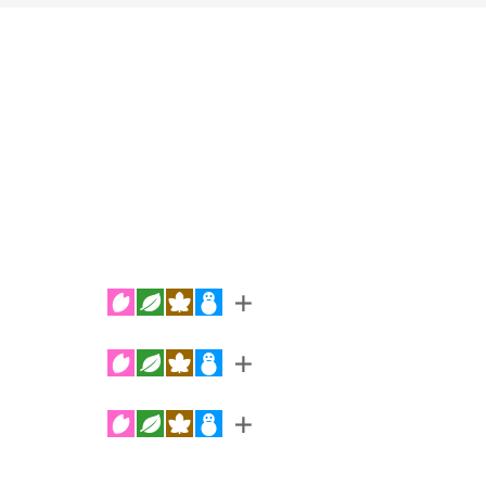
＋
＋
＋