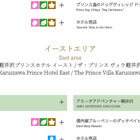
＋
プリンス森のドッグヴィレッジ
ド
Prince Dog Village "Dog Carehouse"
＋
ホテル売店
Souvenir Shop in the Hotel
イーストエリア
East area
軽井沢プリンスホテル イースト / ザ・プリンス ヴィラ軽井
Karuizawa Prince Hotel East / The Prince Villa Karuizaw
＋
アミーチアドベンチャー軽井沢
AMICI ADVENTURE KARUIZAWA
信州産ブルーベリーのダッチベイ
＋
Dutch Baby Pancake
ホテル売店
＋