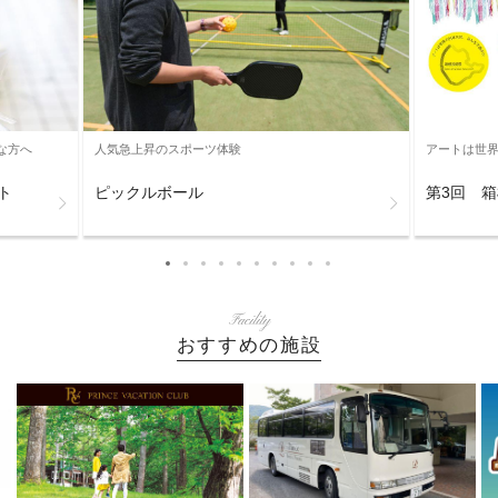
な方へ
人気急上昇のスポーツ体験
アートは世
ト
ピックルボール
第3回 
Facility
おすすめの施設