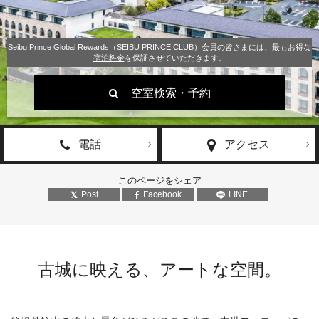
Seibu Prince Global Rewards（SEIBU PRINCE CLUB）会員の皆さまには、
最もお得な
宿泊料金
を保証させていただきます。
空室検索・予約
電話
アクセス
このページをシェア
Post
Facebook
LINE
古城に映える、アートな空間。