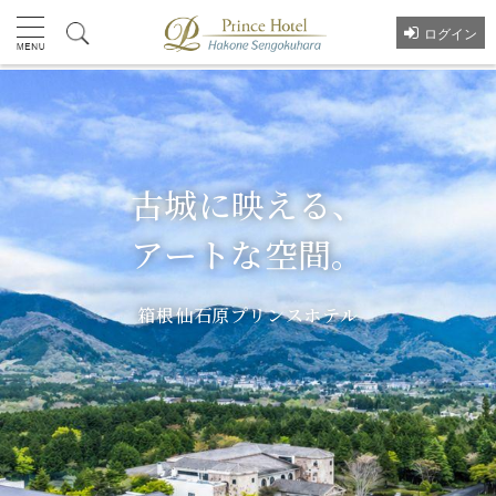
ログイン
古城に映える、
アートな空間。
箱根仙石原プリンスホテル