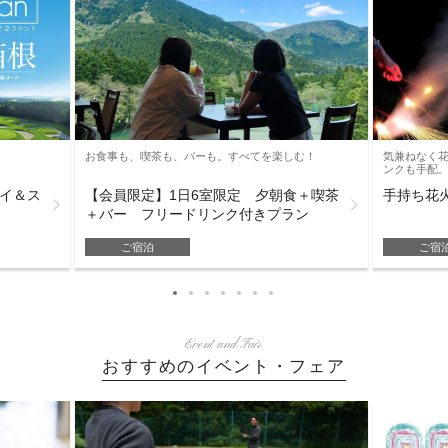
お食事も、喫茶も、バーも。すべてを楽しむ！
気兼ねなく
ンクも手配
レイ＆ス
【会員限定】1日6室限定 夕朝食＋喫茶
手持ち花
＋バー フリードリンク付きプラン
ご宿泊
ご宿
Event and Fair
おすすめのイベント・フェア