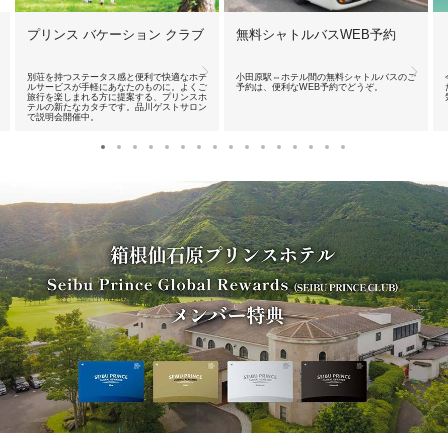
プリンス バケーション クラブ
無料シャトルバスWEB予約
別荘を持つステータス感と便利で快適なホテ
小田原駅⇔ホテル間の無料シャトルバスのご
ルサービスが手軽にあなたのものに。よくご
予約は、便利なWEB予約でどうぞ。
旅行を楽しまれる方に提案する、プリンスホ
テルの新たなカタチです。品川ゲストサロン
で説明会開催中。