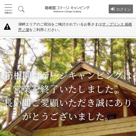
ログイン
湖畔エリアのご宿泊をご検討されているお客さまは
ザ・プリンス 箱根
芦ノ湖
をご利用ください。
箱根園コテージキャンピングは
営業を終了いたしました。
長い間ご愛顧いただき誠にあり
がとうございました。