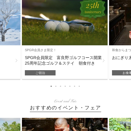
和食からまつ[2
SPGR会員さま限定！
おにぎり
SPGR会員限定 富良野ゴルフコース開業
25周年記念ゴルフ＆ステイ 朝食付き
お食
ご宿泊
Event and Fair
おすすめのイベント・フェア