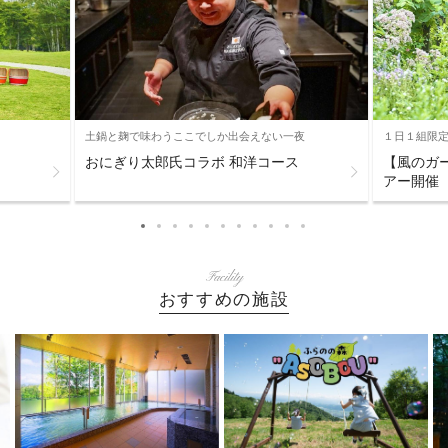
土鍋と麹で味わうここでしか出会えない一夜
１日１組限
おにぎり太郎氏コラボ 和洋コース
【風のガ
アー開催
Facility
おすすめの施設