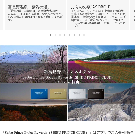
富良野温泉「紫彩の湯」
ふらのの森"ASOBOU"
「紫彩の湯」の源泉は、富良野大地の地中
そらのちかくで、あそぼう 北海道の大自然
1,010メートルにある湯脈。なめらかな肌ざ
を感じる富良野ならではの、とっておきの絶
わりの湯が心身の疲れを優しく癒してくれま
景体験。 標高900m富良野ロープウェー山頂
す。
駅舎エリアに「絶景×遊び」をテーマにした
「ふらのの森“ASOBOU”」が新しくなってオ
ープン。
「Seibu Prince Global Rewards（SEIBU PRINCE CLUB）」はアプリでご入会可能(年