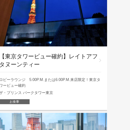
【東京タワービュー確約】レイトアフ
タヌーンティー
ロビーラウンジ 5:00P.M.または6:00P.M.来店限定！東京タ
ワービュー確約
ザ・プリンス パークタワー東京
お食事