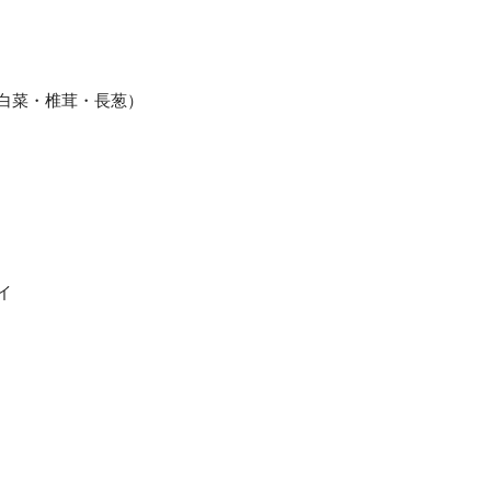
白菜・椎茸・長葱）
イ