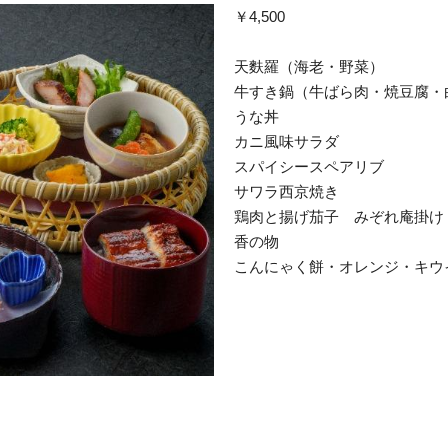
￥4,500
天麩羅（海老・野菜）
牛すき鍋（牛ばら肉・焼豆腐・
うな丼
カニ風味サラダ
スパイシースペアリブ
サワラ西京焼き
鶏肉と揚げ茄子 みぞれ庵掛け
香の物
こんにゃく餅・オレンジ・キウ